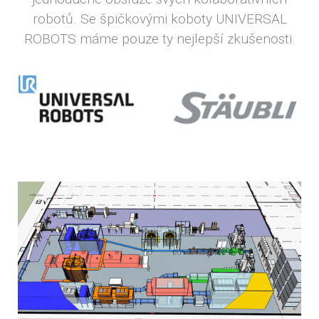
robotů. Se špičkovými koboty UNIVERSAL
ROBOTS máme pouze ty nejlepší zkušenosti.