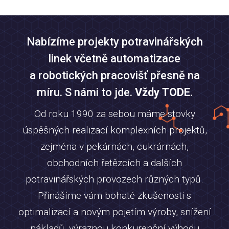
Nabízíme projekty potravinářských
linek včetně automatizace
a robotických pracovišť přesně na
míru. S námi to jde.
Vždy TODE
.
Od roku 1990 za sebou máme stovky
úspěšných realizací komplexních projektů,
zejména v pekárnách, cukrárnách,
obchodních řetězcích a dalších
potravinářských provozech různých typů.
Přinášíme vám bohaté zkušenosti s
optimalizací a novým pojetím výroby, snížení
nákladů, výraznou konkurenční výhodu