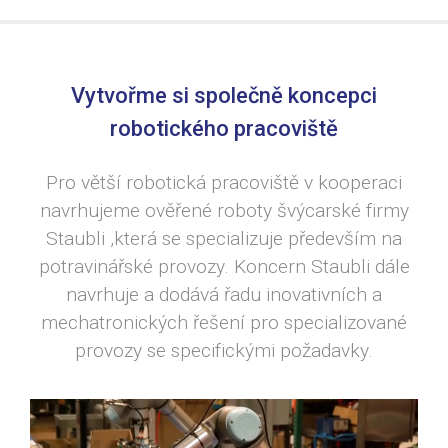
Vytvořme si společně koncepci
robotického pracoviště
Pro větší robotická pracoviště v kooperaci
navrhujeme ověřené roboty švýcarské firmy
Staubli ,která se specializuje především na
potravinářské provozy. Koncern Staubli dále
navrhuje a dodává řadu inovativních a
mechatronických řešení pro specializované
provozy se specifickými požadavky.