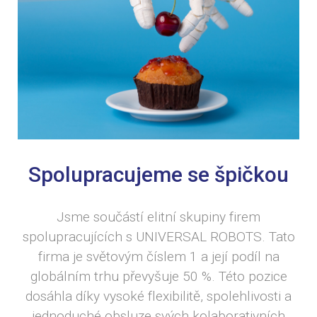
Spolupracujeme se špičkou
Jsme součástí elitní skupiny firem
spolupracujících s UNIVERSAL ROBOTS. Tato
firma je světovým číslem 1 a její podíl na
globálním trhu převyšuje 50 %. Této pozice
dosáhla díky vysoké flexibilitě, spolehlivosti a
jednoduché obsluze svých kolaborativních